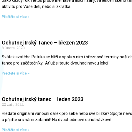
Jako každý rok, i letos proběhne naše tradiční zářijová lekce irského t
aktivitu pro Vaše děti, nebo si zkrátka
Přečtěte si více »
Ochutnej Irský Tanec – březen 2023
8 února, 2023
Svátek svatého Patrika se blíží a spolu s ním i březnové termíny naší 
tance pro začátečníky. Ať už si touto dvouhodinovou lekcí
Přečtěte si více »
Ochutnej irský tanec – leden 2023
22 září, 2022
Hledáte originální vánoční dárek pro sebe nebo své blízké? Spojte ne
a přijďte si s námi zatančit! Na dvouhodinové ochutnávkové
Přečtěte si více »