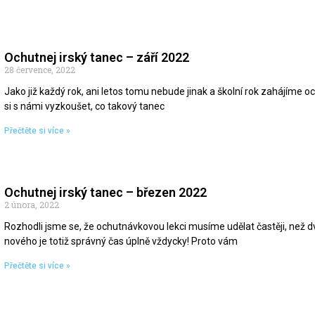
Ochutnej irský tanec – září 2022
28 července, 2022
Jako již každý rok, ani letos tomu nebude jinak a školní rok zahájíme o
si s námi vyzkoušet, co takový tanec
Přečtěte si více »
Ochutnej irský tanec – březen 2022
2 února, 2022
Rozhodli jsme se, že ochutnávkovou lekci musíme udělat častěji, než 
nového je totiž správný čas úplně vždycky! Proto vám
Přečtěte si více »