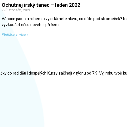
Ochutnej irský tanec – leden 2022
29 listopadu, 2021
Vánoce jsou za rohem a vy si lámete hlavu, co dáte pod stromeček? Ne
vyzkoušet něco nového, při čem
Přečtěte si více »
y do řad dětí i dospělých.Kurzy začínají v týdnu od 7.9. Výjimku tvoří k