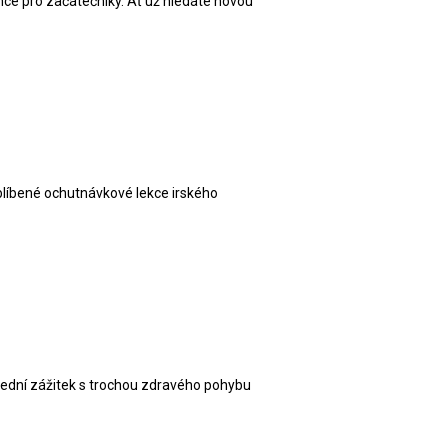
ance pro začátečníky. Ať už hledáte novou
oblíbené ochutnávkové lekce irského
všední zážitek s trochou zdravého pohybu