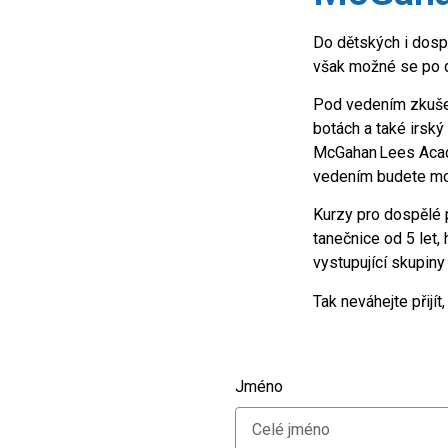
Do dětských i dospě
však možné se po do
Pod vedením zkušen
botách a také irský
McGahan Lees Acade
vedením budete moc
Kurzy pro dospělé p
tanečnice od 5 let,
vystupující skupiny 
Tak neváhejte přijít
Jméno