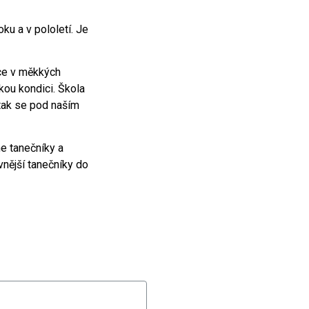
ku a v pololetí. Je
ce v měkkých
kou kondici. Škola
tak se pod naším
me tanečníky a
vnější tanečníky do