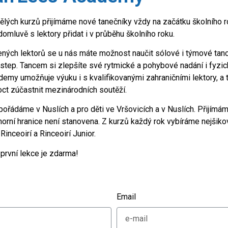
lých kurzů přijímáme nové tanečníky vždy na začátku školního ro
mluvě s lektory přidat i v průběhu školního roku.
ých lektorů se u nás máte možnost naučit sólové i týmové tan
 step. Tancem si zlepšíte své rytmické a pohybové nadání i fyzic
my umožňuje výuku i s kvalifikovanými zahraničními lektory, a 
t zúčastnit mezinárodních soutěží.
ořádáme v Nuslích a pro děti ve Vršovicích a v Nuslích. Přijímá
 horní hranice není stanovena. Z kurzů každý rok vybíráme nejšiko
Rinceoirí a Rinceoirí Junior.
, první lekce je zdarma!
Email