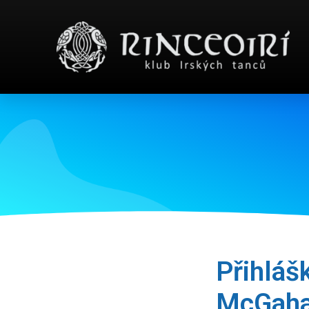
Přihláš
McGaha