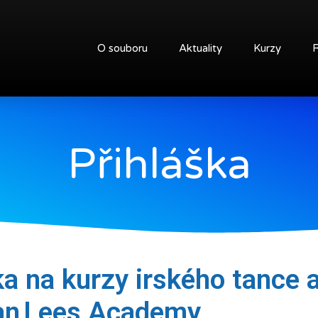
O souboru
Aktuality
Kurzy
Přihláška
ka na kurzy irského tance 
n Lees Academy